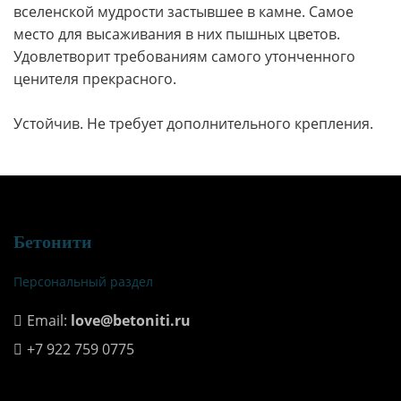
вселенской мудрости застывшее в камне. Самое
место для высаживания в них пышных цветов.
Удовлетворит требованиям самого утонченного
ценителя прекрасного.
Устойчив. Не требует дополнительного крепления.
Бетонити
Персональный раздел
Email:
love@betoniti.ru
+7 922 759 0775